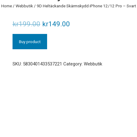
Home
/
Webbutik
/ 9D Heltäckande Skärmskydd iPhone 12/12 Pro – Svart
kr
199.00
kr
149.00
Buy product
SKU:
5830401433537221
Category:
Webbutik