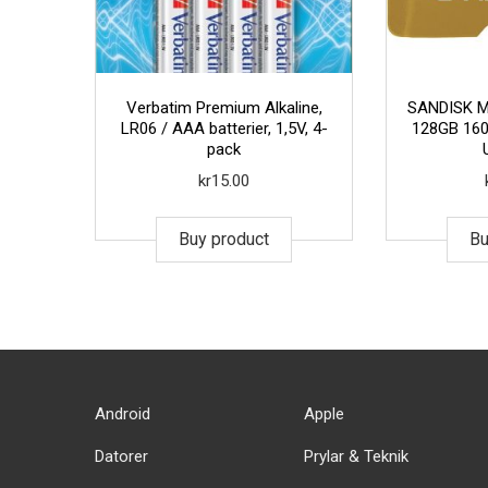
Verbatim Premium Alkaline,
SANDISK M
LR06 / AAA batterier, 1,5V, 4-
128GB 16
pack
kr
15.00
Buy product
Bu
Android
Apple
Datorer
Prylar & Teknik