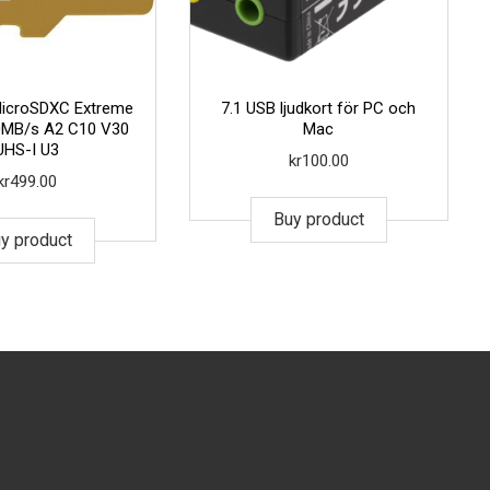
icroSDXC Extreme
7.1 USB ljudkort för PC och
0MB/s A2 C10 V30
Mac
UHS-I U3
kr
100.00
kr
499.00
Buy product
y product