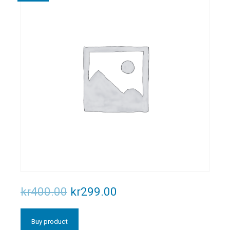
kr
400.00
kr
299.00
Buy product