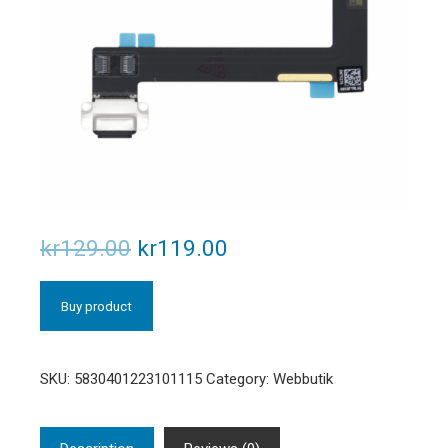
kr
129.00
kr
119.00
Buy product
SKU:
5830401223101115
Category:
Webbutik