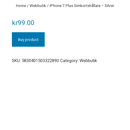
Home
/
Webbutik
/ iPhone 7 Plus Simkortshållare – Silver
kr
99.00
Buy product
SKU:
5830401503322890
Category:
Webbutik