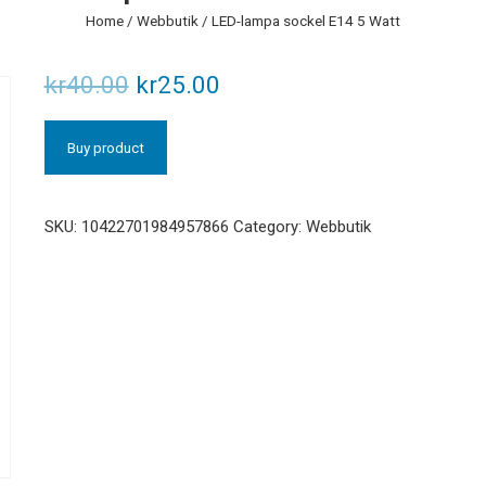
Home
/
Webbutik
/ LED-lampa sockel E14 5 Watt
kr
40.00
kr
25.00
Buy product
SKU:
10422701984957866
Category:
Webbutik