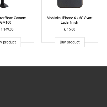
nitorfäste Gasarm
Mobilskal iPhone 6 / 6S Svart
GM100
Läderfinish
r
1,149.00
kr
15.00
y product
Buy product