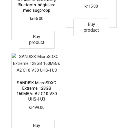
Bluetooth-högtalare
kr
15.00
med sugpropp
kr
65.00
Buy
product
Buy
product
SANDISK MicroSDXC
Extreme 128GB
160MB/s A2 C10 V30
UHS-I U3
kr
499.00
Buy