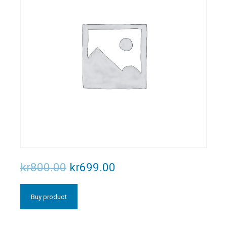
kr
800.00
kr
699.00
Buy product