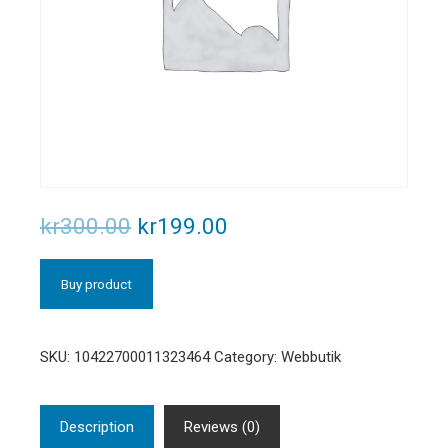
kr
300.00
kr
199.00
Buy product
SKU:
10422700011323464
Category:
Webbutik
Description
Reviews (0)