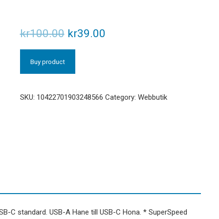
kr
100.00
kr
39.00
Buy product
SKU:
10422701903248566
Category:
Webbutik
 USB-C standard. USB-A Hane till USB-C Hona. * SuperSpeed