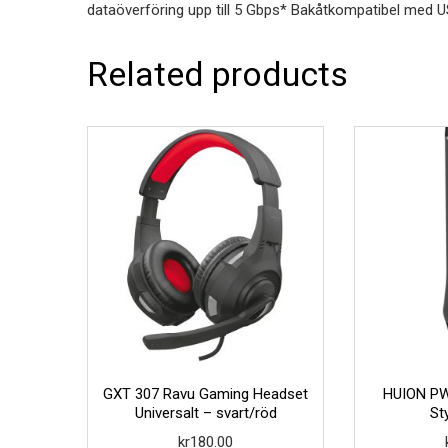
dataöverföring upp till 5 Gbps* Bakåtkompatibel med U
Related products
GXT 307 Ravu Gaming Headset
HUION PW
Universalt – svart/röd
St
kr
180.00