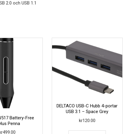
SB 2.0 och USB 1.1
DELTACO USB-C Hubb 4-portar
USB 3.1 – Space Grey
517 Battery-Free
kr
120.00
ylus Penna
kr
499.00