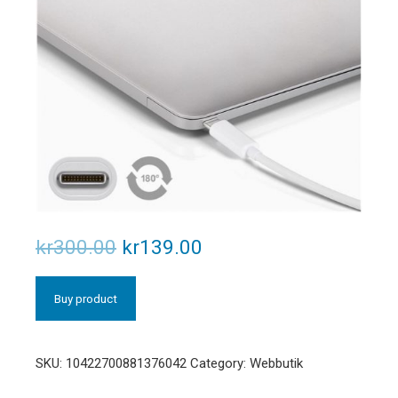
kr
300.00
kr
139.00
Buy product
SKU:
10422700881376042
Category:
Webbutik