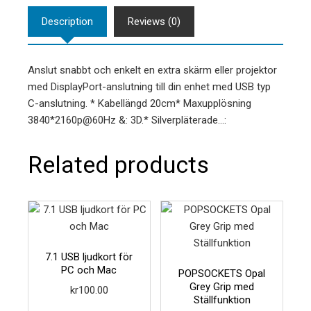
Description
Reviews (0)
Anslut snabbt och enkelt en extra skärm eller projektor
med DisplayPort-anslutning till din enhet med USB typ
C-anslutning. * Kabellängd 20cm* Maxupplösning
3840*2160p@60Hz &: 3D.* Silverpläterade…:
Related products
7.1 USB ljudkort för
PC och Mac
POPSOCKETS Opal
Grey Grip med
kr
100.00
Ställfunktion