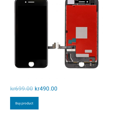
kr
699.00
kr
490.00
Buy product